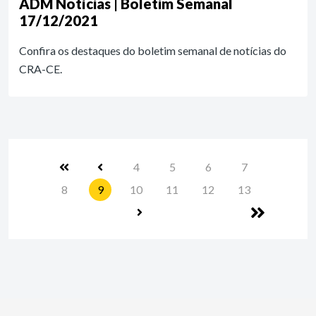
ADM Notícias | Boletim Semanal
17/12/2021
Confira os destaques do boletim semanal de notícias do
CRA-CE.
4
5
6
7
8
9
10
11
12
13