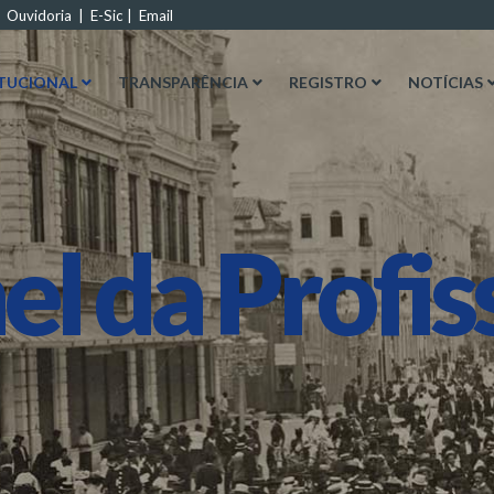
|
Ouvidoria
|
E-Sic
|
Email
ITUCIONAL
TRANSPARÊNCIA
REGISTRO
NOTÍCIAS
el da Profis