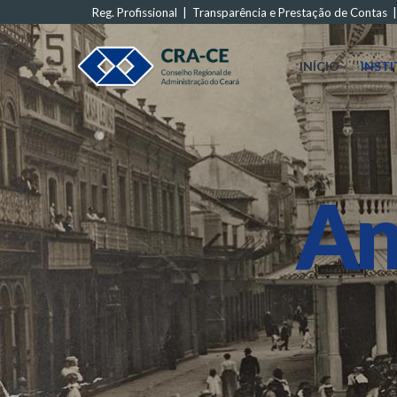
Reg. Profissional
|
Transparência e Prestação de Contas
INÍCIO
INST
An