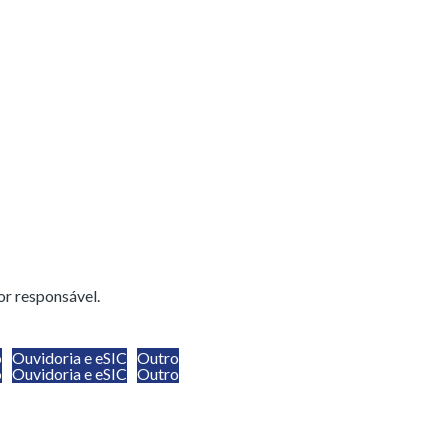
or responsável.
o
Ouvidoria e eSIC
Outro
o
Ouvidoria e eSIC
Outro