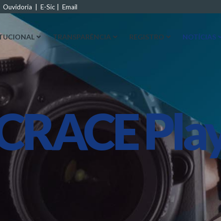
|
Ouvidoria
|
E-Sic
|
Email
ITUCIONAL
TRANSPARÊNCIA
REGISTRO
NOTÍCIAS
CRACE Pla