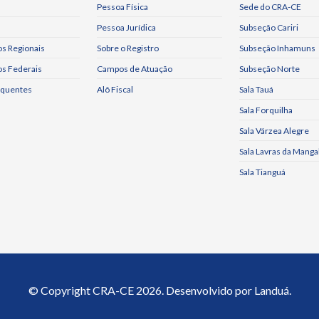
Pessoa Física
Sede do CRA-CE
Pessoa Jurídica
Subseção Cariri
s Regionais
Sobre o Registro
Subseção Inhamuns
os Federais
Campos de Atuação
Subseção Norte
equentes
Alô Fiscal
Sala Tauá
Sala Forquilha
Sala Várzea Alegre
Sala Lavras da Manga
Sala Tianguá
© Copyright
CRA-CE
2026. Desenvolvido por
Landuá.