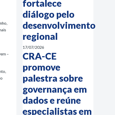
fortalece
diálogo pelo
desenvolvimento
unho,
mais
regional
17/07/2026
CRA-CE
vem –
promove
nto,
palestra sobre
do
governança em
dados e reúne
especialistas em