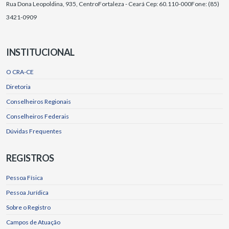
Rua Dona Leopoldina, 935, Centro
Fortaleza - Ceará Cep: 60.110-000
Fone: (85)
3421-0909
INSTITUCIONAL
O CRA-CE
Diretoria
Conselheiros Regionais
Conselheiros Federais
Dúvidas Frequentes
REGISTROS
Pessoa Física
Pessoa Jurídica
Sobre o Registro
Campos de Atuação