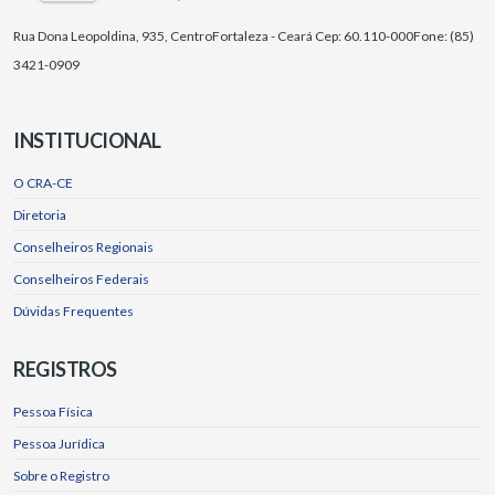
Rua Dona Leopoldina, 935, Centro
Fortaleza - Ceará Cep: 60.110-000
Fone: (85)
3421-0909
INSTITUCIONAL
O CRA-CE
Diretoria
Conselheiros Regionais
Conselheiros Federais
Dúvidas Frequentes
REGISTROS
Pessoa Física
Pessoa Jurídica
Sobre o Registro