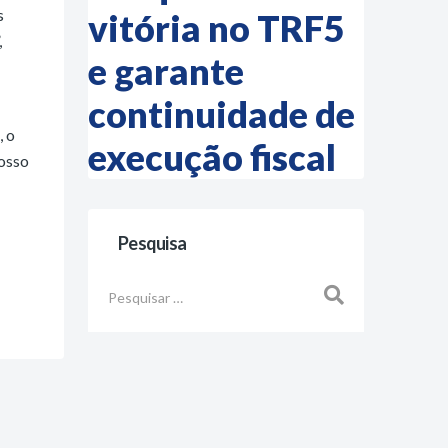
s
vitória no TRF5
,
e garante
continuidade de
, o
execução fiscal
nosso
Pesquisa
Busca