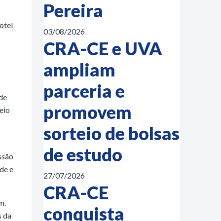
Pereira
otel
03/08/2026
CRA-CE e UVA
ampliam
parceria e
de
promovem
eio
sorteio de bolsas
de estudo
ssão
de e
27/07/2026
CRA-CE
m.
conquista
s da