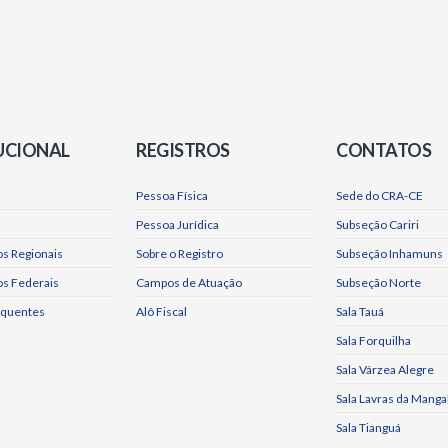
UCIONAL
REGISTROS
CONTATOS
Pessoa Física
Sede do CRA-CE
Pessoa Jurídica
Subseção Cariri
s Regionais
Sobre o Registro
Subseção Inhamuns
os Federais
Campos de Atuação
Subseção Norte
equentes
Alô Fiscal
Sala Tauá
Sala Forquilha
Sala Várzea Alegre
Sala Lavras da Manga
Sala Tianguá