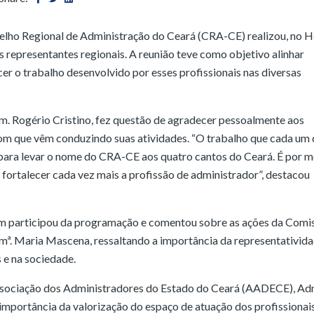
nselho Regional de Administração do Ceará (CRA-CE) realizou, no H
 representantes regionais. A reunião teve como objetivo alinhar
cer o trabalho desenvolvido por esses profissionais nas diversas
m. Rogério Cristino, fez questão de agradecer pessoalmente aos
om que vêm conduzindo suas atividades. “O trabalho que cada um 
l para levar o nome do CRA-CE aos quatro cantos do Ceará. É por m
rtalecer cada vez mais a profissão de administrador”, destacou
bém participou da programação e comentou sobre as ações da Comi
. Maria Mascena, ressaltando a importância da representativida
e na sociedade.
ssociação dos Administradores do Estado do Ceará (AADECE), Ad
importância da valorização do espaço de atuação dos profissionai