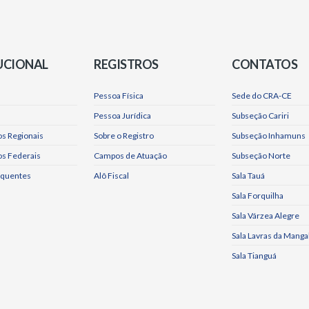
UCIONAL
REGISTROS
CONTATOS
Pessoa Física
Sede do CRA-CE
Pessoa Jurídica
Subseção Cariri
s Regionais
Sobre o Registro
Subseção Inhamuns
os Federais
Campos de Atuação
Subseção Norte
equentes
Alô Fiscal
Sala Tauá
Sala Forquilha
Sala Várzea Alegre
Sala Lavras da Manga
Sala Tianguá