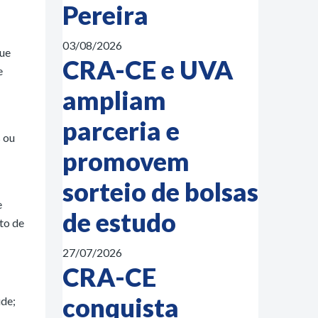
Pereira
03/08/2026
que
CRA-CE e UVA
e
ampliam
parceria e
s ou
promovem
sorteio de bolsas
e
de estudo
to de
27/07/2026
CRA-CE
conquista
úde;