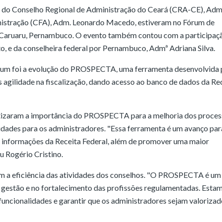
es do Conselho Regional de Administração do Ceará (CRA-CE), Adm
inistração (CFA), Adm. Leonardo Macedo, estiveram no Fórum de
Caruaru, Pernambuco. O evento também contou com a participaç
, e da conselheira federal por Pernambuco, Admª Adriana Silva.
órum foi a evolução do PROSPECTA, uma ferramenta desenvolvida 
 agilidade na fiscalização, dando acesso ao banco de dados da Re
atizaram a importância do PROSPECTA para a melhoria dos proce
nidades para os administradores. "Essa ferramenta é um avanço par
 a informações da Receita Federal, além de promover uma maior
u Rogério Cristino.
m a eficiência das atividades dos conselhos. "O PROSPECTA é um
 gestão e no fortalecimento das profissões regulamentadas. Esta
uncionalidades e garantir que os administradores sejam valorizad