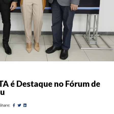
A é Destaque no Fórum de
ru
Share: