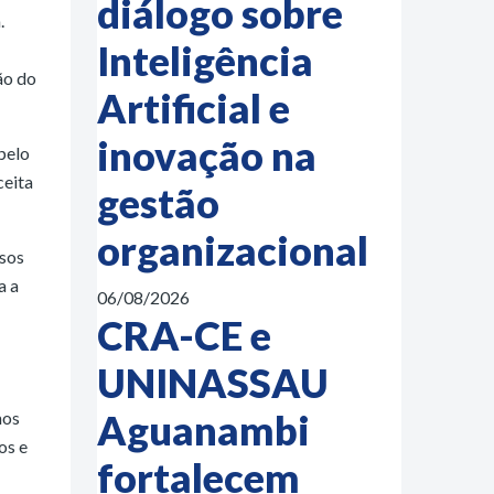
diálogo sobre
.
Inteligência
ão do
Artificial e
inovação na
pelo
ceita
gestão
organizacional
ssos
a a
06/08/2026
CRA-CE e
UNINASSAU
Aguanambi
mos
os e
fortalecem