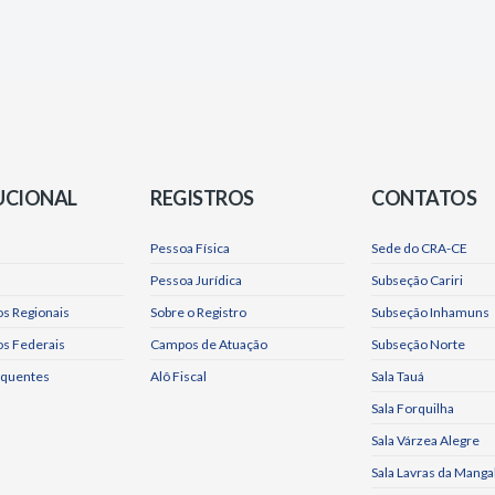
UCIONAL
REGISTROS
CONTATOS
Pessoa Física
Sede do CRA-CE
Pessoa Jurídica
Subseção Cariri
s Regionais
Sobre o Registro
Subseção Inhamuns
os Federais
Campos de Atuação
Subseção Norte
equentes
Alô Fiscal
Sala Tauá
Sala Forquilha
Sala Várzea Alegre
Sala Lavras da Manga