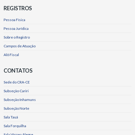
REGISTROS
Pessoa Física
Pessoa Jurídica
Sobre o Registro
Campos de Atuação
Alô Fiscal
CONTATOS
Sede do CRA-CE
Subseção Cariri
Subseção Inhamuns
Subseção Norte
Sala Tauá
Sala Forquilha
Sala Várzea Alegre