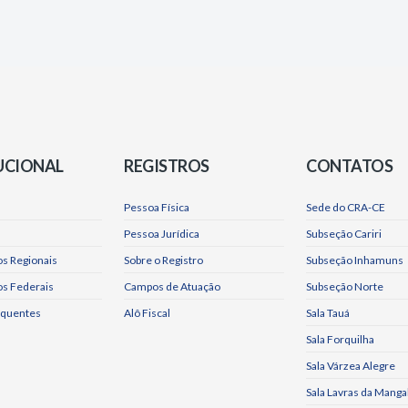
UCIONAL
REGISTROS
CONTATOS
Pessoa Física
Sede do CRA-CE
Pessoa Jurídica
Subseção Cariri
s Regionais
Sobre o Registro
Subseção Inhamuns
os Federais
Campos de Atuação
Subseção Norte
equentes
Alô Fiscal
Sala Tauá
Sala Forquilha
Sala Várzea Alegre
Sala Lavras da Manga